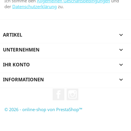
Ich stimme den
Allgemeinen Geschäftsbedingungen
und
der
Datenschutzerklärung
zu.
ARTIKEL

UNTERNEHMEN

IHR KONTO

INFORMATIONEN

Facebook
Instagram
© 2026 - online-shop von PrestaShop™