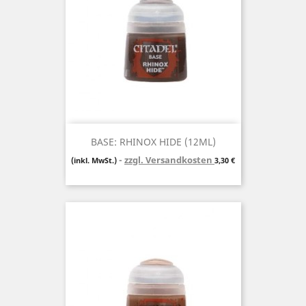
BASE: RHINOX HIDE (12ML)
zzgl. Versandkosten
Preis
(inkl. MwSt.)
3,30 €