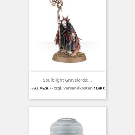
Soulblight Gravelords:...
zzgl. Versandkosten
Preis
(inkl. MwSt.)
11,60 €