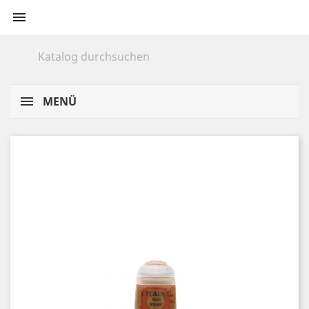

MENÜ