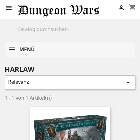
shopping_cart


MENÜ
HARLAW
Relevanz

1 - 1 von 1 Artikel(n)