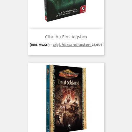
Cthulhu Einstiegsbox
zzgl. Versandkosten
Preis
(inkl. MwSt.)
22,43 €