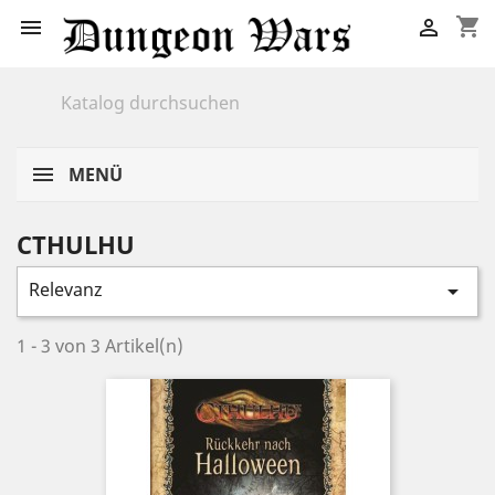
shopping_cart


MENÜ
CTHULHU
Relevanz

1 - 3 von 3 Artikel(n)