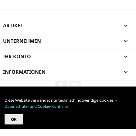
ARTIKEL

UNTERNEHMEN

IHR KONTO

INFORMATIONEN

Facebook
Instagram
Diese Website verwendet nur technisch notwendige Cookies. -
Alle Preise verstehen sich inklusive Mehrwertsteuer und
zzgl.
Datenschutz- und Cookie-Richtlinie
Versandkosten
OK
© 2026 - online-shop von PrestaShop™