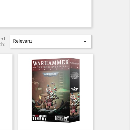
ert
Relevanz

ch: