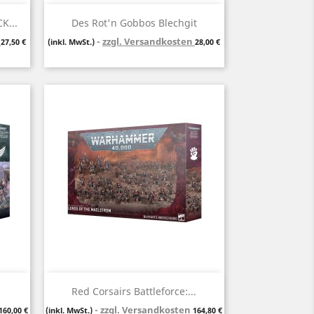
Vorschau

K...
Des Rot'n Gobbos Blechgit
n
Preis
zzgl. Versandkosten
Preis
27,50 €
(inkl. MwSt.)
28,00 €
Vorschau

Red Corsairs Battleforce:...
Preis
zzgl. Versandkosten
Preis
160,00 €
(inkl. MwSt.)
164,80 €