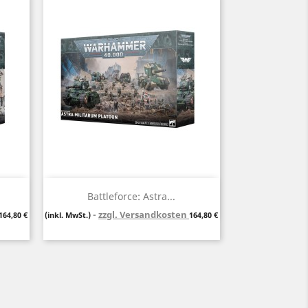
Vorschau

Battleforce: Astra...
Preis
zzgl. Versandkosten
Preis
164,80 €
(inkl. MwSt.)
164,80 €