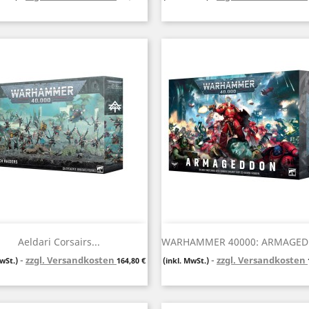
Vorschau
Vorschau


Aeldari Corsairs...
WARHAMMER 40000: ARMAGEDD
zzgl. Versandkosten
Preis
zzgl. Versandkosten
MwSt.)
164,80 €
(inkl. MwSt.)