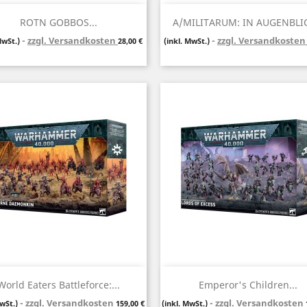
Vorschau
Vorschau


ROTN GOBBOS...
A/MILITARUM: IN AUGENBLIC
zzgl. Versandkosten
Preis
zzgl. Versandkoste
MwSt.)
28,00 €
(inkl. MwSt.)
Vorschau
Vorschau


World Eaters Battleforce:...
Emperor's Children...
zzgl. Versandkosten
Preis
zzgl. Versandkosten
MwSt.)
159,00 €
(inkl. MwSt.)