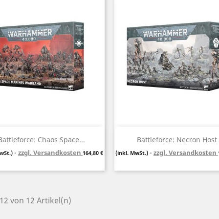
Vorschau
Vorschau


Battleforce: Chaos Space...
Battleforce: Necron Host
zzgl. Versandkosten
Preis
zzgl. Versandkosten
MwSt.)
164,80 €
(inkl. MwSt.)
 12 von 12 Artikel(n)