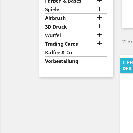

Farben & Bases

Spiele

Airbrush

3D Druck

Würfel
12 Ar

Trading Cards
Kaffee & Co
Vorbestellung
LIE
DER