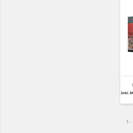
(inkl. 
1 -