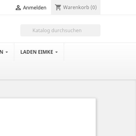
shopping_cart

Warenkorb
(0)
Anmelden

LN
LADEN EIMKE