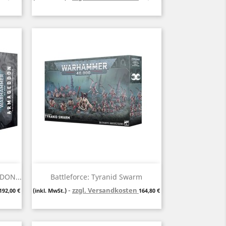
Vorschau

ON...
Battleforce: Tyranid Swarm
Preis
zzgl. Versandkosten
Preis
192,00 €
(inkl. MwSt.)
164,80 €