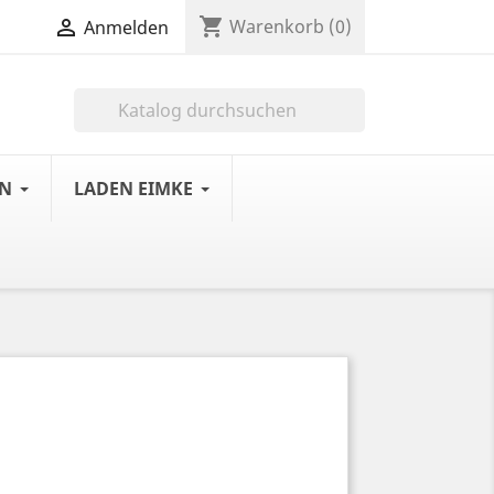
shopping_cart

Warenkorb
(0)
Anmelden

LN
LADEN EIMKE