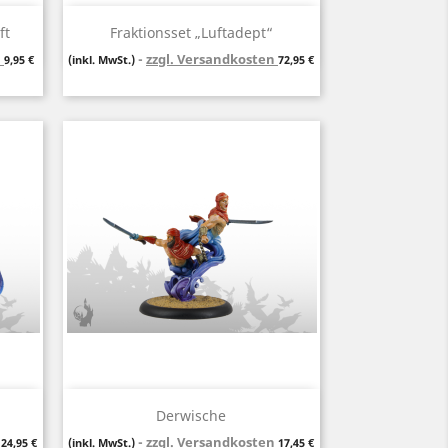
Vorschau

ft
Fraktionsset „Luftadept“
n
Preis
zzgl. Versandkosten
Preis
9,95 €
(inkl. MwSt.)
72,95 €
Vorschau

Derwische
n
Preis
zzgl. Versandkosten
Preis
24,95 €
(inkl. MwSt.)
17,45 €