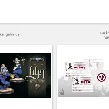
Sorti
ikel gefunden
na