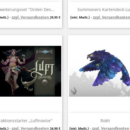
Vorschau
Vorschau


weiterungsset "Orden Des...
Summoners Kartendeck Lu
zzgl. Versandkosten
Preis
zzgl. Versandkoste
MwSt.)
29,95 €
(inkl. MwSt.)
Vorschau
Vorschau


raktionsstarter „Luftnovize“
Rokh
zzgl. Versandkosten
Preis
zzgl. Versandkoste
MwSt.)
34,90 €
(inkl. MwSt.)