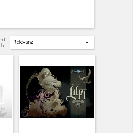
ert
Relevanz

ch: