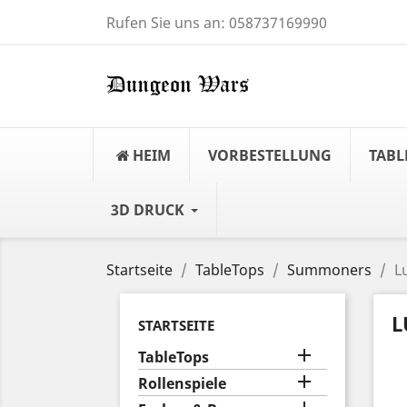
Rufen Sie uns an:
058737169990
HEIM
VORBESTELLUNG
TABL
3D DRUCK
Startseite
TableTops
Summoners
L
L
STARTSEITE

TableTops

Rollenspiele