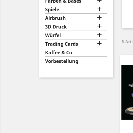

Farben & Bases

Spiele

Airbrush

3D Druck

Würfel
6 Art

Trading Cards
Kaffee & Co
Vorbestellung