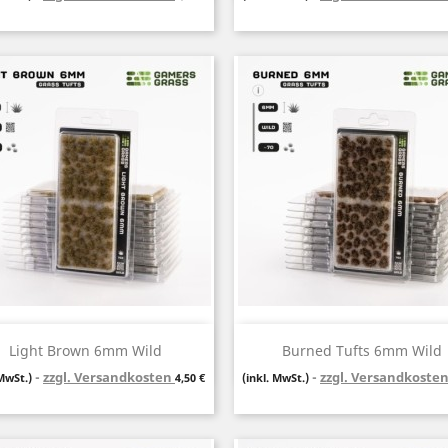
Vorschau
Vorschau


Light Brown 6mm Wild
Burned Tufts 6mm Wild
zzgl. Versandkosten
Preis
zzgl. Versandkoste
 MwSt.)
4,50 €
(inkl. MwSt.)