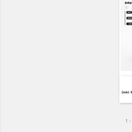
(inkl.
1 -