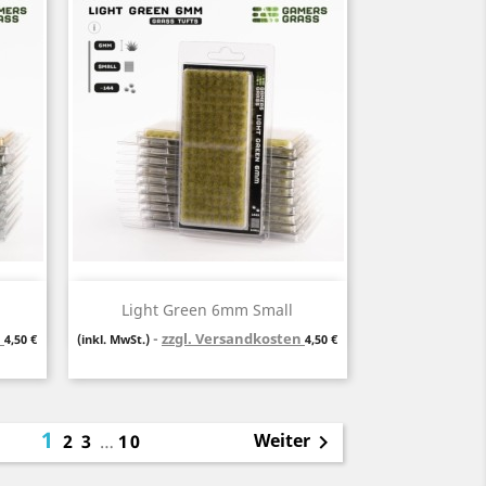
Vorschau

Light Green 6mm Small
n
Preis
zzgl. Versandkosten
Preis
4,50 €
(inkl. MwSt.)
4,50 €
1
Weiter
2
3
…
10
