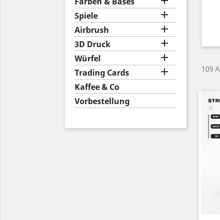

Farben & Bases

Spiele

Airbrush

3D Druck

Würfel
109 A

Trading Cards
Kaffee & Co
Vorbestellung