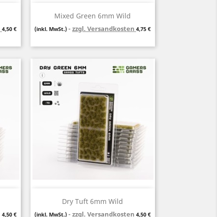
Vorschau

Mixed Green 6mm Wild
n
Preis
zzgl. Versandkosten
Preis
4,50 €
(inkl. MwSt.)
4,75 €
Vorschau

Dry Tuft 6mm Wild
n
Preis
zzgl. Versandkosten
Preis
4,50 €
(inkl. MwSt.)
4,50 €