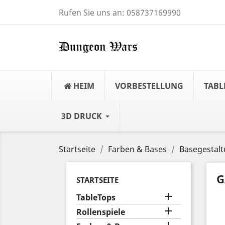
Rufen Sie uns an:
058737169990
HEIM
VORBESTELLUNG
TABL
3D DRUCK
Startseite
Farben & Bases
Basegestal
G
STARTSEITE

TableTops

Rollenspiele