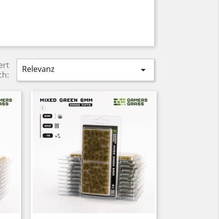
ert
Relevanz

ch: