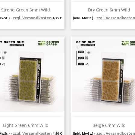
Vorschau
Vorschau


Strong Green 6mm Wild
Dry Green 6mm Wild
zzgl. Versandkosten
Preis
zzgl. Versandkoste
 MwSt.)
4,75 €
(inkl. MwSt.)
Vorschau
Vorschau


Light Green 6mm Wild
Beige 6mm Wild
zzgl. Versandkosten
Preis
zzgl. Versandkoste
 MwSt.)
4,50 €
(inkl. MwSt.)