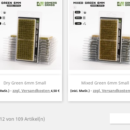
Vorschau
Vorschau


Dry Green 6mm Small
Mixed Green 6mm Small
zzgl. Versandkosten
Preis
zzgl. Versandkoste
 MwSt.)
4,50 €
(inkl. MwSt.)
 12 von 109 Artikel(n)