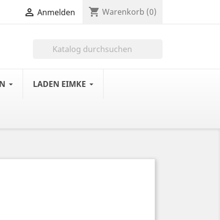
shopping_cart

Warenkorb
(0)
Anmelden

LN
LADEN EIMKE