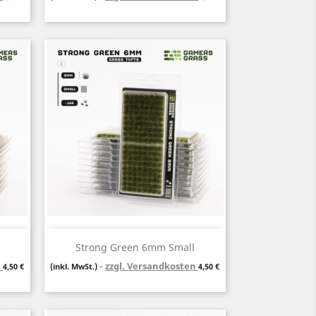
Vorschau

Strong Green 6mm Small
n
Preis
zzgl. Versandkosten
Preis
4,50 €
(inkl. MwSt.)
4,50 €