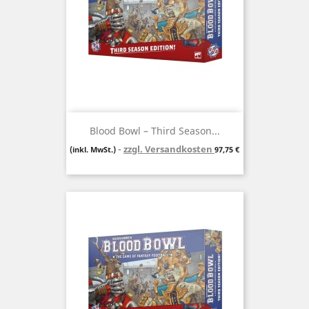
Blood Bowl – Third Season...
zzgl. Versandkosten
Preis
(inkl. MwSt.)
97,75 €