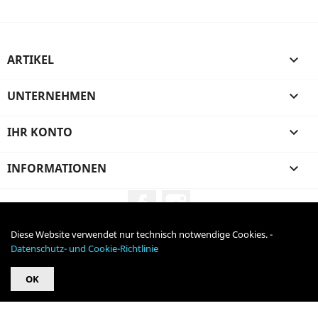
ARTIKEL

UNTERNEHMEN

IHR KONTO

INFORMATIONEN

Facebook
Instagram
Diese Website verwendet nur technisch notwendige Cookies. -
Alle Preise verstehen sich inklusive Mehrwertsteuer und
zzgl.
Datenschutz- und Cookie-Richtlinie
Versandkosten
OK
© 2026 - online-shop von PrestaShop™